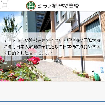
コ
ナ
ン
ビ
テ
ゲ
ン
ー
ツ
シ
へ
ョ
ス
ン
キ
に
ミラノ市内や近郊在住でイタリア現地校や国際学校
ッ
移
に通う日本人家庭の子供たちの日本語の維持や学習
プ
動
Previous
Next
を目的とし運営しています