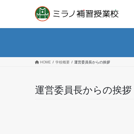
コ
ナ
ン
ビ
テ
ゲ
ン
ー
ツ
シ
へ
ョ
ス
ン
キ
に
ッ
移
HOME
学校概要
運営委員長からの挨拶
プ
動
運営委員長からの挨拶