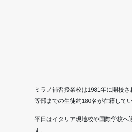
ミラノ補習授業校は1981年に開校
等部までの生徒約180名が在籍して
平日はイタリア現地校や国際学校へ
す。