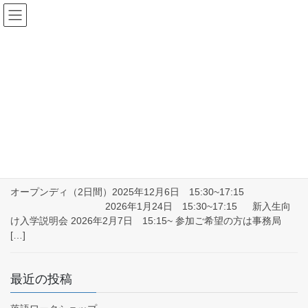
コ
ナ
ン
ビ
テ
ゲ
ン
ー
入学説明会
ツ
シ
へ
ョ
ス
ン
HOME
入学説明会
キ
に
ッ
移
プ
動
令和８年度新入生向けオープンデー・入学説
明会のお知らせ
オープンディ（2日間）2025年12月6日 15:30~17:15
2026年1月24日 15:30~17:15 新入生向
け入学説明会 2026年2月7日 15:15~ 参加ご希望の方は事務局
[…]
最近の投稿