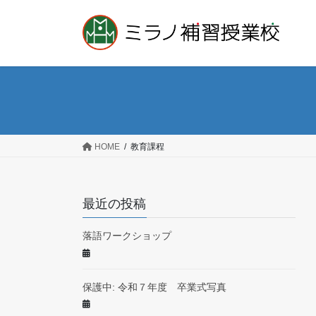
コ
ナ
ン
ビ
テ
ゲ
ン
ー
ツ
シ
へ
ョ
ス
ン
キ
に
ッ
移
HOME
教育課程
プ
動
最近の投稿
落語ワークショップ
保護中: 令和７年度 卒業式写真