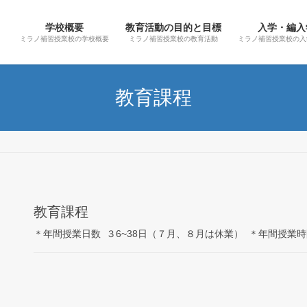
学校概要
教育活動の目的と目標
入学・編入
ミラノ補習授業校の学校概要
ミラノ補習授業校の教育活動
ミラノ補習授業校の入
教育課程
教育課程
＊年間授業日数 ３6~38日（７月、８月は休業） ＊年間授業時間